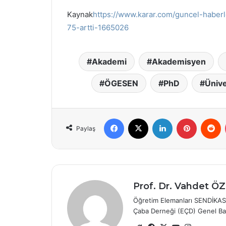
Kaynak
https://www.karar.com/guncel-haberl
75-artti-1665026
Akademi
Akademisyen
ÖGESEN
PhD
Ünive
Facebook
X
LinkedIn
Pinterest
R
Paylaş
Prof. Dr. Vahdet 
Öğretim Elemanları SENDİKAS
Çaba Derneği (EÇD) Genel Ba