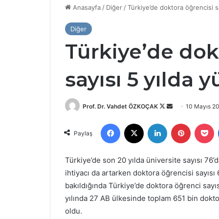
Anasayfa
/
Diğer
/
Türkiye’de doktora öğrencisi sa
YÖK’ten
bazı
vakıf
Diğer
üniversitelerine
Türkiye’de dok
önemli
yaptırım!
17 Nisan 2025
sayısı 5 yılda y
YÖK’ten bazı
üniversitele
yaptırım!
Follow
Bir
Prof. Dr. Vahdet ÖZKOÇAK
10 Mayıs 2
on
e-
Facebook
X
LinkedIn
Pinterest
P
X
posta
Paylaş
göndermek
Türkiye’de son 20 yılda üniversite sayısı 76’
ihtiyacı da artarken doktora öğrencisi sayısı
bakıldığında Türkiye’de doktora öğrenci sayı
yılında 27 AB ülkesinde toplam 651 bin dokto
oldu.