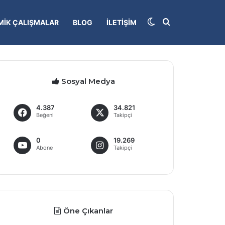
Dış görünümü deği
Arama yap...
IK ÇALIŞMALAR
BLOG
İLETIŞIM
Sosyal Medya
4.387
34.821
Beğeni
Takipçi
0
19.269
Abone
Takipçi
Öne Çıkanlar