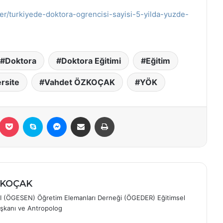
er/turkiyede-doktora-ogrencisi-sayisi-5-yilda-yuzde-
Doktora
Doktora Eğitimi
Eğitim
rsite
Vahdet ÖZKOÇAK
YÖK
eddit
Pocket
Skype
Messenger
E-Posta ile paylaş
Yazdır
ÖZKOÇAK
I (ÖGESEN) Öğretim Elemanları Derneği (ÖGEDER) Eğitimsel
şkanı ve Antropolog