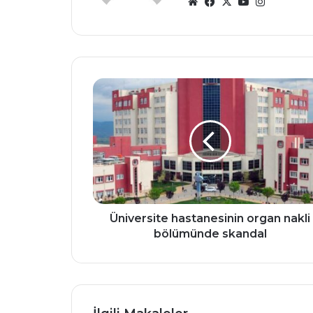
Web
Facebook
X
YouTube
Instagra
sitesi
Üniversite
hastanesinin
organ
nakli
bölümünde
skandal
Üniversite hastanesinin organ nakli
bölümünde skandal