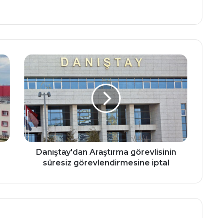
m
Danıştay'dan
Araştırma
görevlisinin
süresiz
görevlendirmesine
iptal
Danıştay'dan Araştırma görevlisinin
süresiz görevlendirmesine iptal