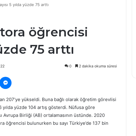
yısı 5 yılda yüzde 75 arttı
Aydın
Adnan
Menderes
Üniversitesi
tora öğrencisi
hakkında
27 Mayıs 2025
skandal
Aydın Adnan Menderes
iddia:
üzde 75 arttı
 vakıf
Üniversitesi hakkında
70
rine önemli
skandal iddia: 70 milyon
milyon
TL’lik patolojik vurgun!
TL’lik
022
0
2 dakika okuma süresi
patolojik
vurgun!
ocket
Messenger
dan 207’ye yükseldi. Buna bağlı olarak öğretim görevlisi
 6 yılda yüzde 104 artış gösterdi. Nüfusa göre
sı Avrupa Birliği (AB) ortalamasının üstünde. 2020
ra öğrencisi bulunurken bu sayı Türkiye’de 137 bin