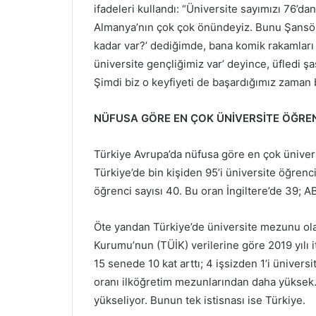
ifadeleri kullandı: “Üniversite sayımızı 76’d
Almanya’nın çok çok önündeyiz. Bunu Şansöl
kadar var?’ dediğimde, bana komik rakamları
üniversite gençliğimiz var’ deyince, üfledi şa
Şimdi biz o keyfiyeti de başardığımız zaman 
NÜFUSA GÖRE EN ÇOK ÜNİVERSİTE ÖĞREN
Türkiye Avrupa’da nüfusa göre en çok üniversi
Türkiye’de bin kişiden 95’i üniversite öğrenc
öğrenci sayısı 40. Bu oran İngiltere’de 39; AB
Öte yandan Türkiye’de üniversite mezunu olanl
Kurumu’nun (TÜİK) verilerine göre 2019 yılı i
15 senede 10 kat arttı; 4 işsizden 1’i üniver
oranı ilköğretim mezunlarından daha yüksek.
yükseliyor. Bunun tek istisnası ise Türkiye.