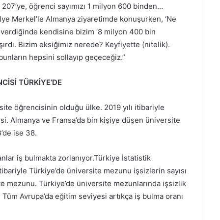
an 207’ye, öğrenci sayımızı 1 milyon 600 binden…
ye Merkel’le Almanya ziyaretimde konuşurken, ‘Ne
 verdiğinde kendisine bizim ‘8 milyon 400 bin
şırdı. Bizim eksiğimiz nerede? Keyfiyette (nitelik).
bunların hepsini sollayıp geçeceğiz.”
CİSİ TÜRKİYE’DE
te öğrencisinin olduğu ülke. 2019 yılı itibariyle
isi. Almanya ve Fransa’da bin kişiye düşen üniversite
’de ise 38.
ar iş bulmakta zorlanıyor.Türkiye İstatistik
tibariyle Türkiye’de üniversite mezunu işsizlerin sayısı
site mezunu. Türkiye’de üniversite mezunlarında işsizlik
 Tüm Avrupa’da eğitim seviyesi artıkça iş bulma oranı