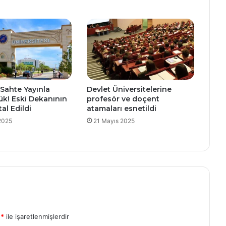
 Sahte Yayınla
Devlet Üniversitelerine
ük! Eski Dekanının
profesör ve doçent
al Edildi
atamaları esnetildi
2025
21 Mayıs 2025
r
*
ile işaretlenmişlerdir