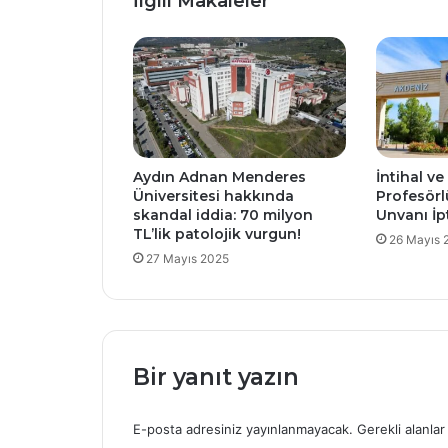
İlgili Makaleler
Aydın Adnan Menderes
İntihal ve
Üniversitesi hakkında
Profesörl
skandal iddia: 70 milyon
Unvanı İpt
TL’lik patolojik vurgun!
26 Mayıs 
27 Mayıs 2025
Bir yanıt yazın
E-posta adresiniz yayınlanmayacak.
Gerekli alanla