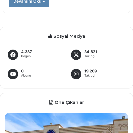
Devamını Oku »
Sosyal Medya
4.387
34.821
Beğeni
Takipçi
0
19.269
Abone
Takipçi
Öne Çıkanlar
D
e
v