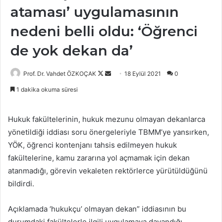
ataması’ uygulamasının
nedeni belli oldu: ‘Öğrenci
de yok dekan da’
Follow
Bir
Prof. Dr. Vahdet ÖZKOÇAK
18 Eylül 2021
0
on
e-
1 dakika okuma süresi
X
posta
göndermek
Hukuk fakültelerinin, hukuk mezunu olmayan dekanlarca
yönetildiği iddiası soru önergeleriyle TBMM’ye yansırken,
YÖK, öğrenci kontenjanı tahsis edilmeyen hukuk
fakültelerine, kamu zararına yol açmamak için dekan
atanmadığı, görevin vekaleten rektörlerce yürütüldüğünü
bildirdi.
Açıklamada ‘hukukçu’ olmayan dekan” iddiasının bu
durumdaki fakültelerle ilgili uygulamaya dayandığı