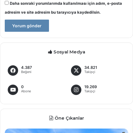
Daha sonraki yorumlarımda kullanılması için adım, e-posta
adresim ve site adresim bu tarayıcıya kaydedilsin.
Sosyal Medya
4.387
34.821
Beğeni
Takipçi
0
19.269
Abone
Takipçi
Öne Çıkanlar
Devlet
M