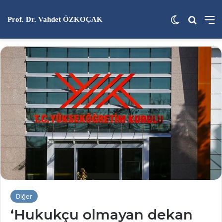
Dış görünü
Arama 
M
Prof. Dr. Vahdet ÖZKOÇAK
Diğer
‘Hukukçu olmayan dekan