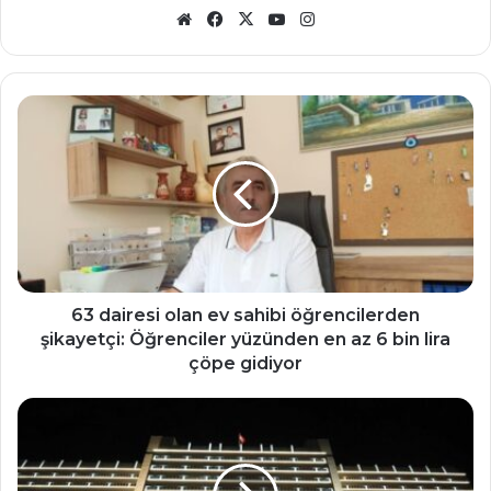
Web
Facebook
X
YouTube
Instagram
sitesi
63
dairesi
olan
ev
sahibi
öğrencilerden
şikayetçi:
Öğrenciler
yüzünden
en
63 dairesi olan ev sahibi öğrencilerden
az
şikayetçi: Öğrenciler yüzünden en az 6 bin lira
6
çöpe gidiyor
bin
lira
Hülle
çöpe
atamalardan
gidiyor
doğan
kamu