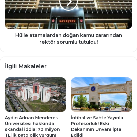
zararından
rektör
sorumlu
tutuldu!
Hülle atamalardan doğan kamu zararından
rektör sorumlu tutuldu!
İlgili Makaleler
Aydın Adnan Menderes
İntihal ve Sahte Yayınla
Üniversitesi hakkında
Profesörlük! Eski
skandal iddia: 70 milyon
Dekanının Unvanı İptal
TL’lik patolojik vurgun!
Edildi