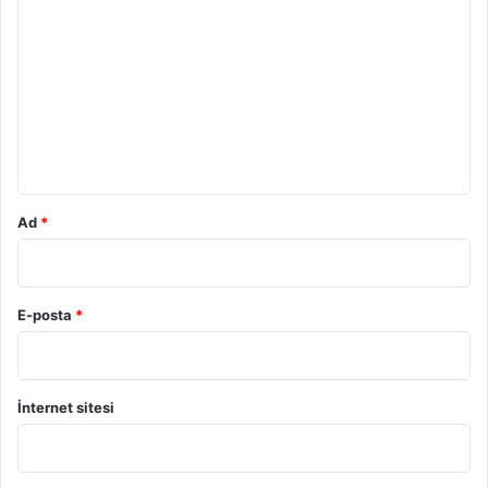
o
r
u
m
*
Ad
*
E-posta
*
İnternet sitesi