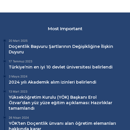
Most Important
20 Mart 2025
Doçentlik Başvuru Şartlarının Değişikliğine İlişkin
Duyuru
17 Temmuz 2023
Türkiye’nin en iyi 10 devlet üniversitesi belirlendi
3 Mayıs 2024
2024 yılı Akademik alım izinleri belirlendi
13 Mart 2023
Yükseköğretim Kurulu (
YÖK
) Başkanı Erol
Özvar’dan
yüz yüze eğitim
açıklaması: Hazırlıklar
tamamlandı
26 Nisan 2024
YÖK’ten Doçentlik ünvanı alan öğretim elemanları
hakkında karar