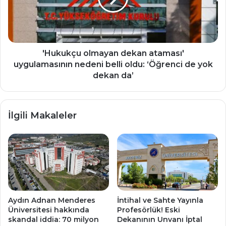
nedeni
belli
oldu:
‘Öğrenci
de
'Hukukçu olmayan dekan ataması'
yok
uygulamasının nedeni belli oldu: ‘Öğrenci de yok
dekan
dekan da’
da’
İlgili Makaleler
Aydın Adnan Menderes
İntihal ve Sahte Yayınla
Üniversitesi hakkında
Profesörlük! Eski
skandal iddia: 70 milyon
Dekanının Unvanı İptal