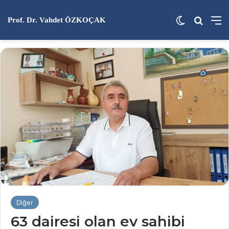
Dış görünü
Arama 
M
Prof. Dr. Vahdet ÖZKOÇAK
Diğer
63 dairesi olan ev sahibi