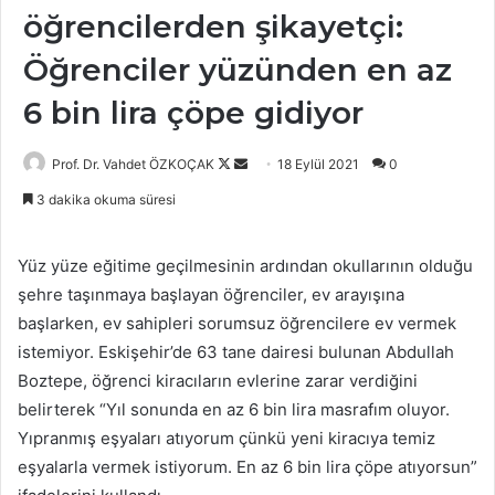
öğrencilerden şikayetçi:
Öğrenciler yüzünden en az
6 bin lira çöpe gidiyor
Follow
Bir
Prof. Dr. Vahdet ÖZKOÇAK
18 Eylül 2021
0
on
e-
3 dakika okuma süresi
X
posta
göndermek
Yüz yüze eğitime geçilmesinin ardından okullarının olduğu
şehre taşınmaya başlayan öğrenciler, ev arayışına
başlarken, ev sahipleri sorumsuz öğrencilere ev vermek
istemiyor. Eskişehir’de 63 tane dairesi bulunan Abdullah
Boztepe, öğrenci kiracıların evlerine zarar verdiğini
belirterek “Yıl sonunda en az 6 bin lira masrafım oluyor.
Yıpranmış eşyaları atıyorum çünkü yeni kiracıya temiz
eşyalarla vermek istiyorum. En az 6 bin lira çöpe atıyorsun”