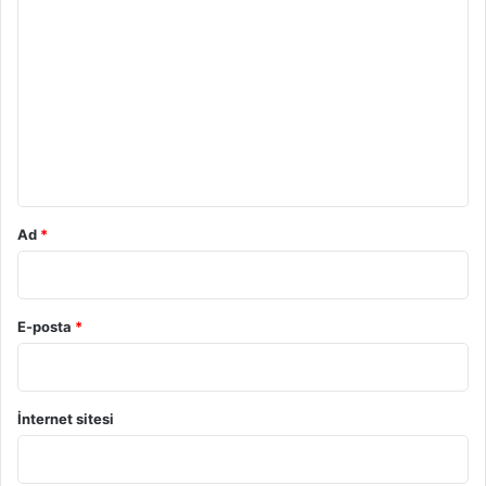
Y
o
r
u
m
*
Ad
*
E-posta
*
İnternet sitesi