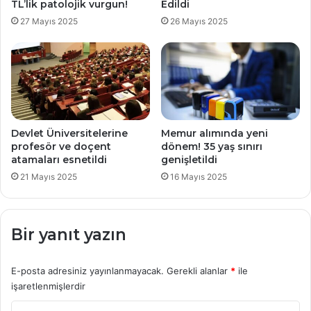
TL’lik patolojik vurgun!
Edildi
27 Mayıs 2025
26 Mayıs 2025
Devlet Üniversitelerine
Memur alımında yeni
profesör ve doçent
dönem! 35 yaş sınırı
atamaları esnetildi
genişletildi
21 Mayıs 2025
16 Mayıs 2025
Bir yanıt yazın
E-posta adresiniz yayınlanmayacak.
Gerekli alanlar
*
ile
işaretlenmişlerdir