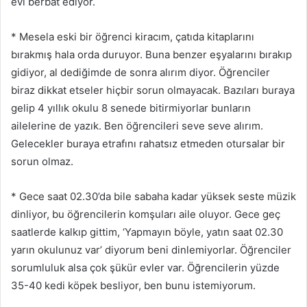
evi berbat ediyor.
* Mesela eski bir öğrenci kiracım, çatıda kitaplarını
bırakmış hala orda duruyor. Buna benzer eşyalarını bırakıp
gidiyor, al dediğimde de sonra alırım diyor. Öğrenciler
biraz dikkat etseler hiçbir sorun olmayacak. Bazıları buraya
gelip 4 yıllık okulu 8 senede bitirmiyorlar bunların
ailelerine de yazık. Ben öğrencileri seve seve alırım.
Gelecekler buraya etrafını rahatsız etmeden otursalar bir
sorun olmaz.
* Gece saat 02.30’da bile sabaha kadar yüksek seste müzik
dinliyor, bu öğrencilerin komşuları aile oluyor. Gece geç
saatlerde kalkıp gittim, ‘Yapmayın böyle, yatın saat 02.30
yarın okulunuz var’ diyorum beni dinlemiyorlar. Öğrenciler
sorumluluk alsa çok şükür evler var. Öğrencilerin yüzde
35-40 kedi köpek besliyor, ben bunu istemiyorum.