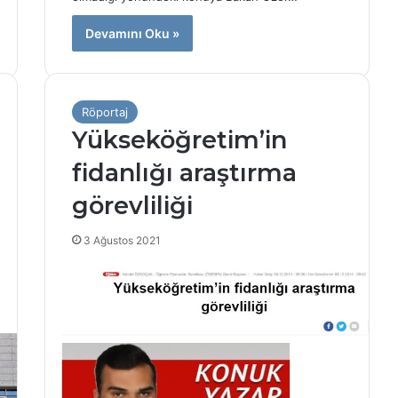
v
e
Devamını Oku »
r
s
i
t
Röportaj
e
Yükseköğretim’in
s
i
fidanlığı araştırma
h
a
görevliliği
k
k
3 Ağustos 2021
ı
n
d
a
s
k
a
n