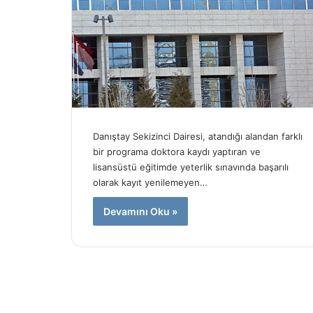
ı
r
ı
m
!
Danıştay Sekizinci Dairesi, atandığı alandan farklı
bir programa doktora kaydı yaptıran ve
lisansüstü eğitimde yeterlik sınavında başarılı
olarak kayıt yenilemeyen…
Devamını Oku »