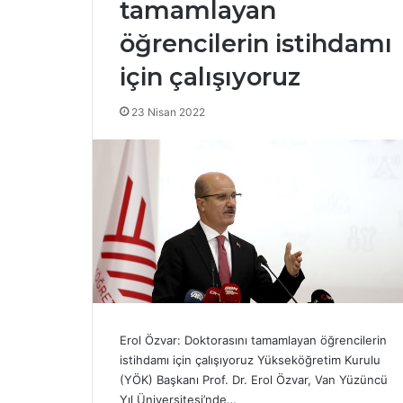
tamamlayan
Y
Ö
öğrencilerin istihdamı
K
için çalışıyoruz
’
t
e
23 Nisan 2022
17 Nisan 2025
n
YÖK’ten bazı
b
üniversitele
a
yaptırım!
z
ı
v
a
k
ı
f
ü
n
Erol Özvar: Doktorasını tamamlayan öğrencilerin
i
istihdamı için çalışıyoruz Yükseköğretim Kurulu
v
(YÖK) Başkanı Prof. Dr. Erol Özvar, Van Yüzüncü
e
Yıl Üniversitesi’nde…