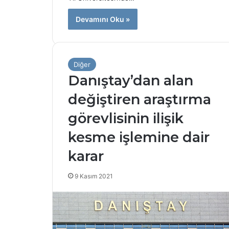
r
s
Devamını Oku »
i
t
e
l
Diğer
e
Danıştay’dan alan
r
i
değiştiren araştırma
n
e
görevlisinin ilişik
ö
kesme işlemine dair
n
e
karar
m
l
9 Kasım 2021
i
y
a
p
t