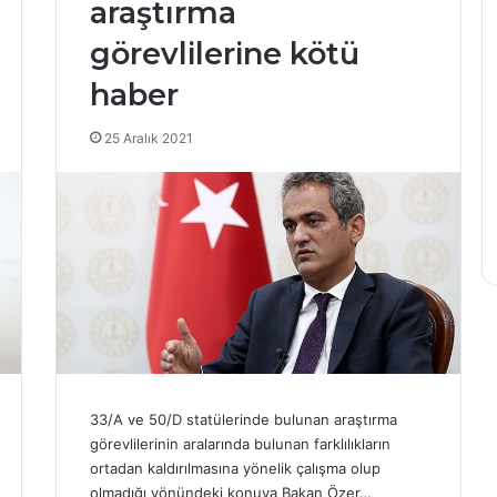
araştırma
A
y
görevlilerine kötü
d
haber
ı
n
27 Mayıs 2025
A
25 Aralık 2021
Aydın Adnan Menderes
d
 vakıf
Üniversitesi hakkında
n
rine önemli
skandal iddia: 70 milyon
a
TL’lik patolojik vurgun!
n
M
e
n
d
e
r
e
s
33/A ve 50/D statülerinde bulunan araştırma
Ü
görevlilerinin aralarında bulunan farklılıkların
n
ortadan kaldırılmasına yönelik çalışma olup
i
olmadığı yönündeki konuya Bakan Özer…