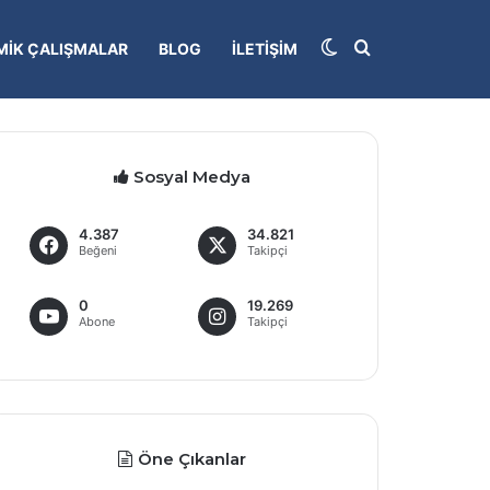
Dış görünümü deği
Arama yap...
IK ÇALIŞMALAR
BLOG
İLETIŞIM
Sosyal Medya
4.387
34.821
Beğeni
Takipçi
0
19.269
Abone
Takipçi
Öne Çıkanlar