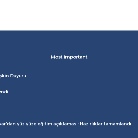
Most Important
işkin Duyuru
endi
zvar’dan
yüz yüze eğitim
açıklaması: Hazırlıklar tamamlandı