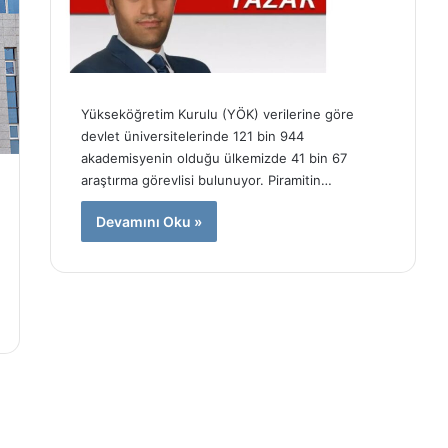
d
a
l
i
d
d
Yükseköğretim Kurulu (YÖK) verilerine göre
i
devlet üniversitelerinde 121 bin 944
a
akademisyenin olduğu ülkemizde 41 bin 67
:
araştırma görevlisi bulunuyor. Piramitin…
7
0
Devamını Oku »
m
i
l
y
o
n
T
L
’
l
i