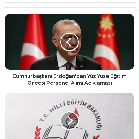
Cumhurbaşkanı
Erdoğan'dan
Yüz
Yüze
Eğitim
Öncesi
Personel
Alımı
Açıklaması
Cumhurbaşkanı Erdoğan'dan Yüz Yüze Eğitim
Öncesi Personel Alımı Açıklaması
MEB
okula
uyum
eğitimlerinin
çerçevesini
belirledi