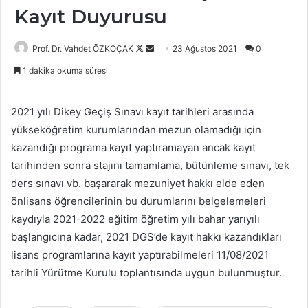
Kayıt Duyurusu
Follow
Bir
Prof. Dr. Vahdet ÖZKOÇAK
23 Ağustos 2021
0
on
e-
1 dakika okuma süresi
X
posta
göndermek
2021 yılı Dikey Geçiş Sınavı kayıt tarihleri arasında
yükseköğretim kurumlarından mezun olamadığı için
kazandığı programa kayıt yaptıramayan ancak kayıt
tarihinden sonra stajını tamamlama, bütünleme sınavı, tek
ders sınavı vb. başararak mezuniyet hakkı elde eden
önlisans öğrencilerinin bu durumlarını belgelemeleri
kaydıyla 2021-2022 eğitim öğretim yılı bahar yarıyılı
başlangıcına kadar, 2021 DGS’de kayıt hakkı kazandıkları
lisans programlarına kayıt yaptırabilmeleri 11/08/2021
tarihli Yürütme Kurulu toplantısında uygun bulunmuştur.