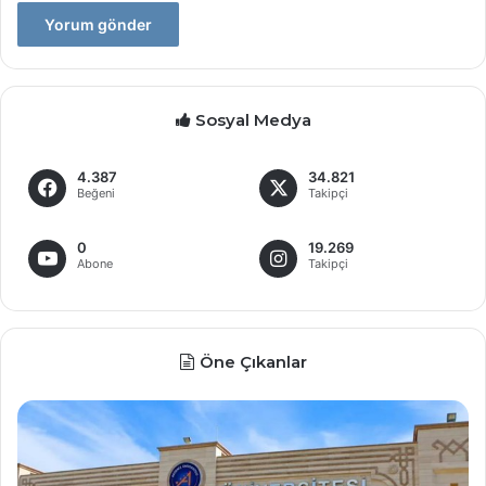
Sosyal Medya
4.387
34.821
Beğeni
Takipçi
0
19.269
Abone
Takipçi
Öne Çıkanlar
Devlet
M
Üniversitelerine
al
profesör
ye
ve
dö