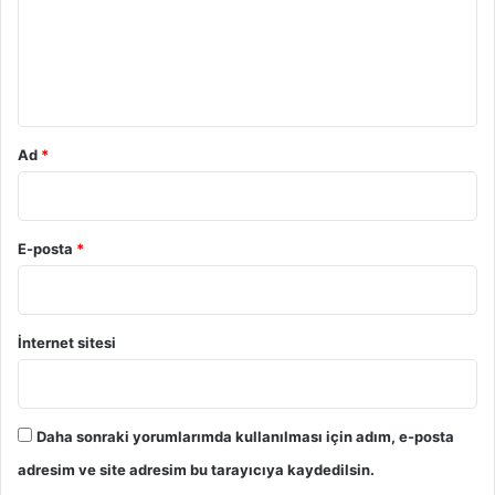
u
m
*
Ad
*
E-posta
*
İnternet sitesi
Daha sonraki yorumlarımda kullanılması için adım, e-posta
adresim ve site adresim bu tarayıcıya kaydedilsin.