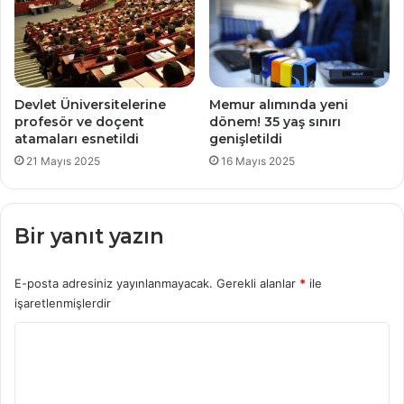
Devlet Üniversitelerine
Memur alımında yeni
profesör ve doçent
dönem! 35 yaş sınırı
atamaları esnetildi
genişletildi
21 Mayıs 2025
16 Mayıs 2025
Bir yanıt yazın
E-posta adresiniz yayınlanmayacak.
Gerekli alanlar
*
ile
işaretlenmişlerdir
Y
o
r