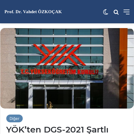
Dış görünü
Arama 
M
Prof. Dr. Vahdet ÖZKOÇAK
Diğer
YÖK’ten DGS-2021 Şartlı