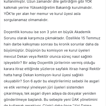
kullanılmıştır. Uzun zamandır dile getirdiğim gibi YÖK
kalkmalı yerine Yükseköğretim Bakanlığı kurulmalıdır.
YÖK’te yer alan her memur ve kurul üyesi asla
sorgulanamaz olmamalıdır.
Doçentlik konusu ise son 3 yılın en büyük Akademik
Sorunu olarak karşımıza çıkmaktadır. Özellikle 15 Temmuz
hain darbe kalkışması sonrası bu kronik sorunlar daha da
büyümüştür. Düşünün bu komisyon ve kurul üyeleri
mevcut Dekan veya Rektör olunca süreç nasıl sağlıklı
işleyebilir? Bir aday Doçentlik jürilerinin vermiş olduğu
karara itiraz ettiğinde yüzlerce sayfalık itirazı hangi Rektör
hatta hangi Dekan komisyon-kurul üyesi sağlıklı
okuyabilir? Son 6 aydır bu eleştirilerimiz sebebi ile asgari
ve etik vermeyi yineleyen jüri üyeleri sistemden
çıkarılmaya, tek asgari diyen adaya da dosyalar yeniden
gönderilmeye başlandı. Bu sebeple yeni ÜAK yönetimini
de kutlamak gerekiyor. Çünkü daha önce ”Jüri Daima