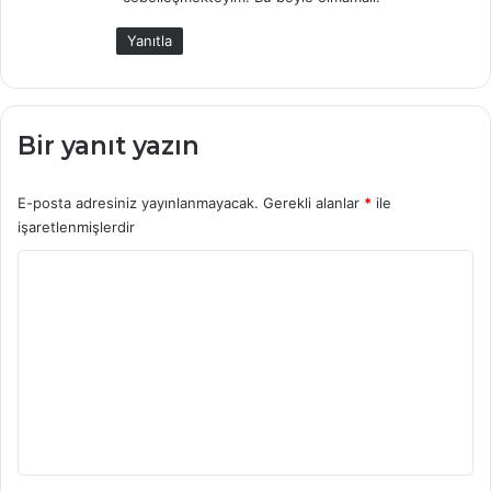
Yanıtla
Bir yanıt yazın
E-posta adresiniz yayınlanmayacak.
Gerekli alanlar
*
ile
işaretlenmişlerdir
Y
o
r
u
m
*