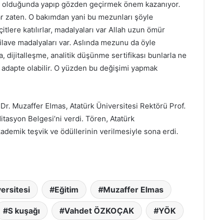
 olduğunda yapıp gözden geçirmek önem kazanıyor.
kar zaten. O bakımdan yani bu mezunları şöyle
tlere katılırlar, madalyaları var Allah uzun ömür
lave madalyaları var. Aslında mezunu da öyle
, dijitalleşme, analitik düşünme sertifikası bunlarla ne
 adapte olabilir. O yüzden bu değişimi yapmak
r. Muzaffer Elmas, Atatürk Üniversitesi Rektörü Prof.
asyon Belgesi’ni verdi. Tören, Atatürk
demik teşvik ve ödüllerinin verilmesiyle sona erdi.
ersitesi
Eğitim
Muzaffer Elmas
S kuşağı
Vahdet ÖZKOÇAK
YÖK