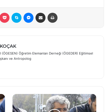
eddit
Pocket
Skype
Messenger
E-Posta ile paylaş
Yazdır
ÖZKOÇAK
I (ÖGESEN) Öğretim Elemanları Derneği (ÖGEDER) Eğitimsel
şkanı ve Antropolog
m
İktidar
FETÖ'nün
2010
KPSS'de