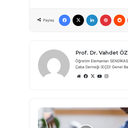
Facebook
X
LinkedIn
Pinterest
R
Paylaş
Prof. Dr. Vahdet 
Öğretim Elemanları SENDİKAS
Çaba Derneği (EÇD) Genel Ba
Web
Facebook
X
YouTube
Instagra
sitesi
10
üniversite
364
personel