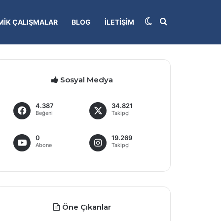
Dış görünümü deği
Arama yap...
IK ÇALIŞMALAR
BLOG
İLETIŞIM
Sosyal Medya
4.387
34.821
Beğeni
Takipçi
0
19.269
Abone
Takipçi
Öne Çıkanlar