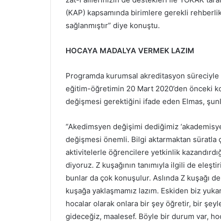
(KAP) kapsamında birimlere gerekli rehberlik 
sağlanmıştır” diye konuştu.
HOCAYA MADALYA VERMEK LAZIM
Programda kurumsal akreditasyon süreciyle i
eğitim-öğretimin 20 Mart 2020’den önceki 
değişmesi gerektiğini ifade eden Elmas, şunl
“Akedimsyen değişimi dediğimiz ‘akademisyen
değişmesi önemli. Bilgi aktarmaktan süratla çı
aktivitelerle öğrencilere yetkinlik kazandırd
diyoruz. Z kuşağının tanımıyla ilgili de eleşti
bunlar da çok konuşulur. Aslında Z kuşağı d
kuşağa yaklaşmamız lazım. Eskiden biz yukarı
hocalar olarak onlara bir şey öğretir, bir şey
gideceğiz, maalesef. Böyle bir durum var, hoca