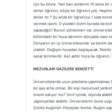
için bu böyle. Yani ben anlatırım 10 sene bir 
dinler öğrenci, böyle bir öğrenci yok. Hepimiz
dinler mi ? Şu anda bir öğrenciyi 1 saat kons
vermek lazım. O yüzden bizim burada da kork
yapacağız? Bunun yöntemleri var, üniversite
bölümdeki bir hoca dersinin dünyada nasıl en 
Dünyanın en iyi üniversitesinde ‘ya benim de
olabilir. Değişim hocadan başlayacak. Rektör 
sanal birimlerdir. Asıl aktör hoca ile öğrenci.
MEZUNLARI GAZİLERE BENZETTİ
Üniversitelerde uzun planlama yapılmaması 
bir şey artık olmalı. Bir kişi mezuniyet yetki
önemi kalıyor mu? Sınıf içinde, dışında alabi
Japonya’dan alabilir. Üniversitenin buna uyg
Çünkü bugünün ihtiyaçları bunlar. Bugün yapm