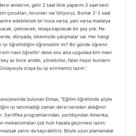
dersi anlatırım, gelir 2 saat blok yaparım 3 saat beni
in çocukları, torunları var biliyoruz. Bunlar 2-3 saat
tantre edebilecek bir hoca varsa, yani varsa madalya
acak, çekinecek, telaşa kapılacak bir şey yok. Ne
lerde, dünyada, ülkemizde çalışmalar var. Her hangi
iyi öğretildiğini öğrenebilir mi? Bir günde öğrenir.
rsim nasıl öğretilir’ dese onu alsa uygulasa kim mani
bey az önce anlattı, yöneticiler, falan hepsi bunların
 Dolayısıyla oraya bu işi evirmemiz lazım.”
tavsiyesinde bulunan Elmas, “Eğitim öğretimde şöyle
nliğini iyi tanımladığı zaman dersi nereden aldığının
lir. Sertifika programlarından, yurtdışından Amerika,
un mekanizmaları çok hızlı hayata geçirmesi lazım.
azsak yarını da kaçırabiliriz. Böyle uzun planlamalar