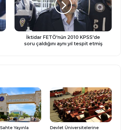
soru
çaldığını
aynı
yıl
tespit
etmiş
İktidar FETÖ'nün 2010 KPSS'de
soru çaldığını aynı yıl tespit etmiş
 Sahte Yayınla
Devlet Üniversitelerine