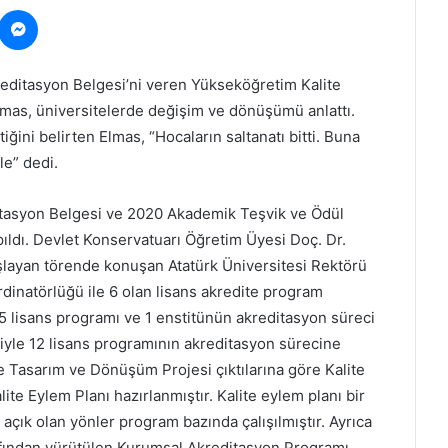
ocket
Messenger
editasyon Belgesi’ni veren Yükseköğretim Kalite
lmas, üniversitelerde değişim ve dönüşümü anlattı.
ğini belirten Elmas, “Hocaların saltanatı bitti. Buna
le” dedi.
tasyon Belgesi ve 2020 Akademik Teşvik ve Ödül
ıldı. Devlet Konservatuarı Öğretim Üyesi Doç. Dr.
aşlayan törende konuşan Atatürk Üniversitesi Rektörü
rdinatörlüğü ile 6 olan lisans akredite program
“35 lisans programı ve 1 enstitünün akreditasyon süreci
riyle 12 lisans programının akreditasyon sürecine
te Tasarım ve Dönüşüm Projesi çıktılarına göre Kalite
alite Eylem Planı hazırlanmıştır. Kalite eylem planı bir
çık olan yönler program bazında çalışılmıştır. Ayrıca
arafından yürütülen Kurumsal Akreditasyon Programı