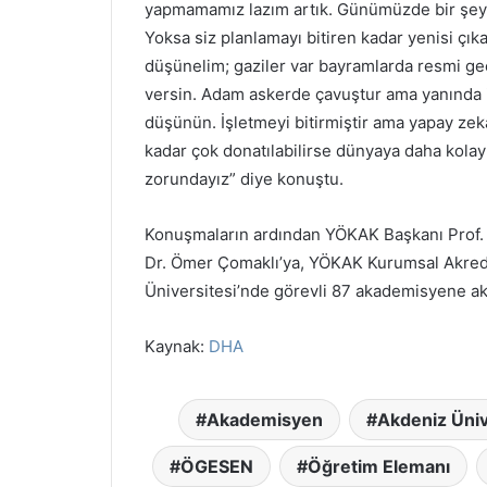
yapmamamız lazım artık. Günümüzde bir şey
Yoksa siz planlamayı bitiren kadar yenisi çı
düşünelim; gaziler var bayramlarda resmi geçi
versin. Adam askerde çavuştur ama yanında i
düşünün. İşletmeyi bitirmiştir ama yapay zeka
kadar çok donatılabilirse dünyaya daha kolay
zorundayız” diye konuştu.
Konuşmaların ardından YÖKAK Başkanı Prof. D
Dr. Ömer Çomaklı’ya, YÖKAK Kurumsal Akredit
Üniversitesi’nde görevli 87 akademisyene aka
Kaynak:
DHA
Akademisyen
Akdeniz Üniv
ÖGESEN
Öğretim Elemanı