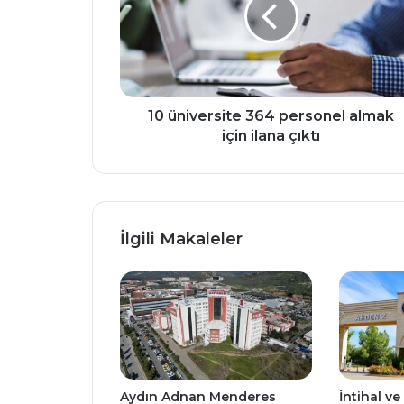
almak
için
ilana
çıktı
10 üniversite 364 personel almak
için ilana çıktı
İlgili Makaleler
Aydın Adnan Menderes
İntihal ve