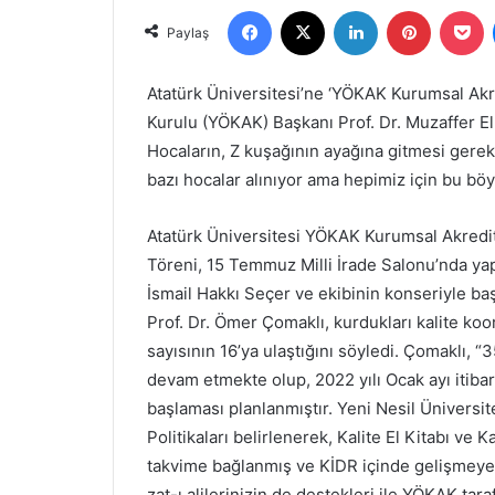
Facebook
X
LinkedIn
Pinterest
P
X
posta
Paylaş
göndermek
Atatürk Üniversitesi’ne ‘YÖKAK Kurumsal Akr
Kurulu (YÖKAK) Başkanı Prof. Dr. Muzaffer E
Hocaların, Z kuşağının ayağına gitmesi gerekti
bazı hocalar alınıyor ama hepimiz için bu böy
Atatürk Üniversitesi YÖKAK Kurumsal Akredi
Töreni, 15 Temmuz Milli İrade Salonu’nda yap
İsmail Hakkı Seçer ve ekibinin konseriyle b
Prof. Dr. Ömer Çomaklı, kurdukları kalite koo
sayısının 16’ya ulaştığını söyledi. Çomaklı, 
devam etmekte olup, 2022 yılı Ocak ayı itiba
başlaması planlanmıştır. Yeni Nesil Üniversi
Politikaları belirlenerek, Kalite El Kitabı ve K
takvime bağlanmış ve KİDR içinde gelişmeye a
zat-ı alilerinizin de destekleri ile YÖKAK t