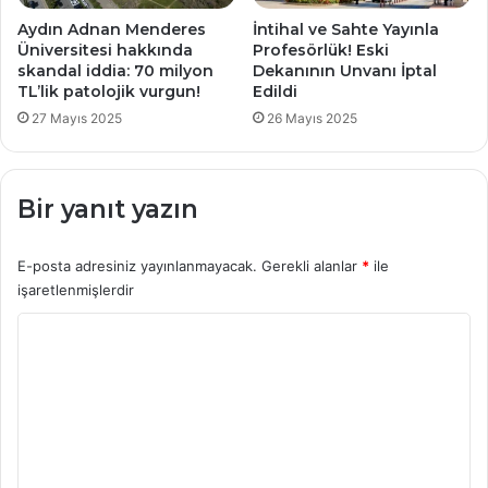
Aydın Adnan Menderes
İntihal ve Sahte Yayınla
Üniversitesi hakkında
Profesörlük! Eski
skandal iddia: 70 milyon
Dekanının Unvanı İptal
TL’lik patolojik vurgun!
Edildi
27 Mayıs 2025
26 Mayıs 2025
Bir yanıt yazın
E-posta adresiniz yayınlanmayacak.
Gerekli alanlar
*
ile
işaretlenmişlerdir
Y
o
r
u
m