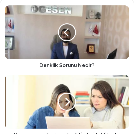
Denklik
Sorunu
Nedir?
Denklik Sorunu Nedir?
Vize-
pasaport
çıkmadı
eğitimleri
tehlikede