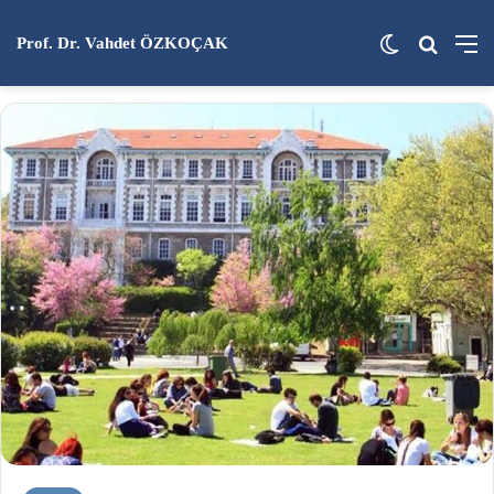
Dış görünü
Arama 
M
Prof. Dr. Vahdet ÖZKOÇAK