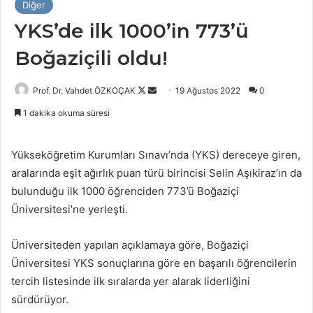
Diğer
YKS’de ilk 1000’in 773’ü
Boğaziçili oldu!
Follow
Bir
Prof. Dr. Vahdet ÖZKOÇAK
19 Ağustos 2022
0
on
e-
1 dakika okuma süresi
X
posta
göndermek
Yükseköğretim Kurumları Sınavı’nda (YKS) dereceye giren,
aralarında eşit ağırlık puan türü birincisi Selin Aşıkiraz’ın da
bulunduğu ilk 1000 öğrenciden 773’ü Boğaziçi
Üniversitesi’ne yerleşti.
Üniversiteden yapılan açıklamaya göre, Boğaziçi
Üniversitesi YKS sonuçlarına göre en başarılı öğrencilerin
tercih listesinde ilk sıralarda yer alarak liderliğini
sürdürüyor.