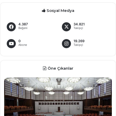
Sosyal Medya
4.387
34.821
Beğeni
Takipçi
0
19.269
Abone
Takipçi
Öne Çıkanlar
Öğrenci
Ay
Affı
Ad
Yasalaştı
Me
Ün
ha
sk
idd