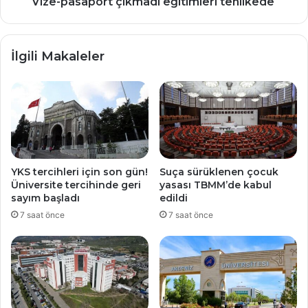
Vize-pasaport çıkmadı eğitimleri tehlikede
İlgili Makaleler
YKS tercihleri için son gün!
Suça sürüklenen çocuk
Üniversite tercihinde geri
yasası TBMM’de kabul
sayım başladı
edildi
7 saat önce
7 saat önce