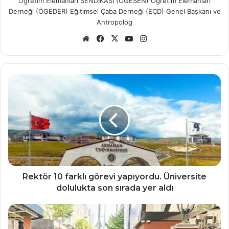
Öğretim Elemanları SENDİKASI (ÖGESEN) Öğretim Elemanları
Derneği (ÖGEDER) Eğitimsel Çaba Derneği (EÇD) Genel Başkanı ve
Antropolog
Web
Facebook
X
YouTube
Instagram
sitesi
Rektör
10
farklı
görevi
yapıyordu.
Üniversite
dolulukta
son
sırada
yer
Rektör 10 farklı görevi yapıyordu. Üniversite
aldı
dolulukta son sırada yer aldı
Üniversitelerde
PCR