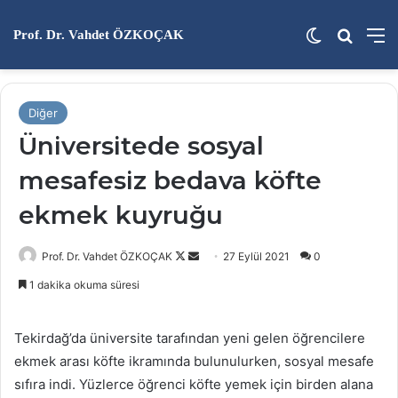
Dış görünü
Arama 
M
Prof. Dr. Vahdet ÖZKOÇAK
Diğer
Üniversitede sosyal
mesafesiz bedava köfte
ekmek kuyruğu
Follow
Bir
Prof. Dr. Vahdet ÖZKOÇAK
27 Eylül 2021
0
on
e-
1 dakika okuma süresi
X
posta
göndermek
Tekirdağ’da üniversite tarafından yeni gelen öğrencilere
ekmek arası köfte ikramında bulunulurken, sosyal mesafe
sıfıra indi. Yüzlerce öğrenci köfte yemek için birden alana