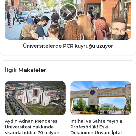
kuyruğu
uzuyor
Üniversitelerde PCR kuyruğu uzuyor
İlgili Makaleler
Aydın Adnan Menderes
İntihal ve Sahte Yayınla
Üniversitesi hakkında
Profesörlük! Eski
skandal iddia: 70 milyon
Dekanının Unvanı İptal