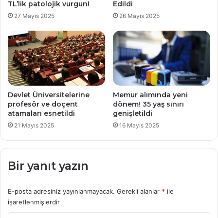
TL’lik patolojik vurgun!
Edildi
27 Mayıs 2025
26 Mayıs 2025
Devlet Üniversitelerine
Memur alımında yeni
profesör ve doçent
dönem! 35 yaş sınırı
atamaları esnetildi
genişletildi
21 Mayıs 2025
16 Mayıs 2025
Bir yanıt yazın
E-posta adresiniz yayınlanmayacak.
Gerekli alanlar
*
ile
işaretlenmişlerdir