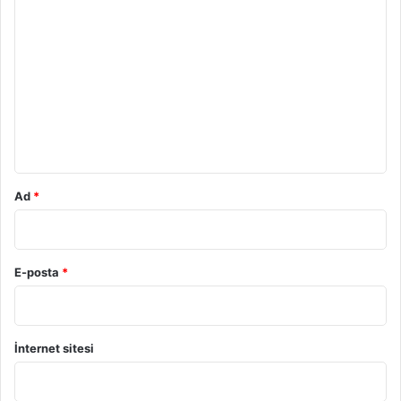
Y
o
r
u
m
*
Ad
*
E-posta
*
İnternet sitesi