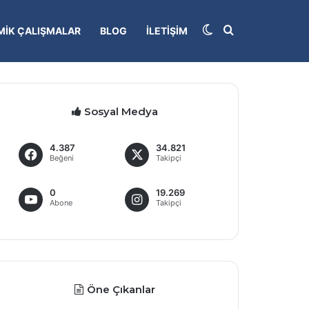
Dış görünümü deği
Arama yap...
IK ÇALIŞMALAR
BLOG
İLETIŞIM
Sosyal Medya
4.387
34.821
Beğeni
Takipçi
0
19.269
Abone
Takipçi
Öne Çıkanlar