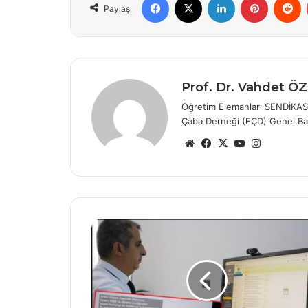
Paylaş
Prof. Dr. Vahdet 
Öğretim Elemanları SENDİKAS
Çaba Derneği (EÇD) Genel Ba
Web
Facebook
X
YouTube
Instagra
sitesi
Doktor
adayı
7
öğrencinin
'IP'
hilesi