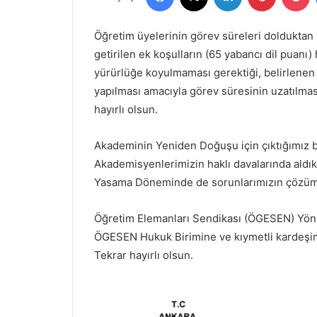
göndermek
Öğretim üyelerinin görev süreleri dolduktan 
getirilen ek koşulların (65 yabancı dil puanı) 
yürürlüğe koyulmaması gerektiği, belirlenen ş
yapılması amacıyla görev süresinin uzatılma
hayırlı olsun.
Akademinin Yeniden Doğuşu için çıktığımız bu
Akademisyenlerimizin haklı davalarında aldık
Yasama Döneminde de sorunlarımızın çözümü
Öğretim Elemanları Sendikası (ÖGESEN) Yönet
ÖGESEN Hukuk Birimine ve kıymetli kardeşim
Tekrar hayırlı olsun.