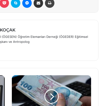
ÖZKOÇAK
I (ÖGESEN) Öğretim Elemanları Derneği (ÖGEDER) Eğitimsel
şkanı ve Antropolog
m
Çalışanların
ve
emeklinin
gözü
Erdoğan'da