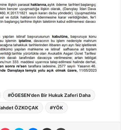
ÖGESEN'den Bir Hukuk Zaferi Daha
ahdet ÖZKOÇAK
YÖK
eddit
Pocket
Skype
Messenger
E-Posta ile paylaş
Yazdır