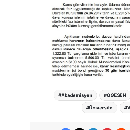
Akademisyen
ÖGESEN
Üniversite
V
Facebook
X
LinkedIn
Pinterest
R