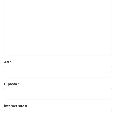
Y
o
r
u
m
*
Ad
*
E-posta
*
İnternet sitesi