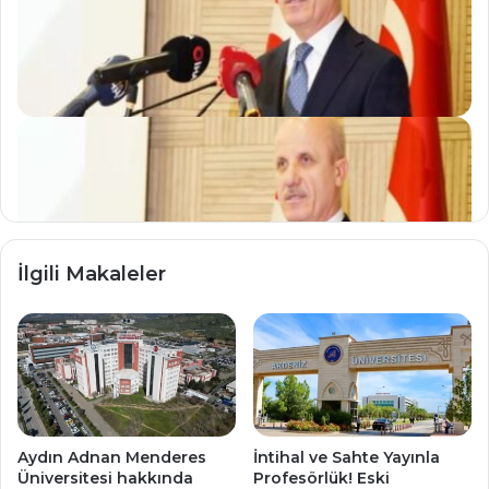
Yükseköğretim Kurulu (
YÖK
) Başkanı Erol
Özvar'dan
yüz yüze eğitim
açıklaması:
Hazırlıklar tamamlandı
İlgili Makaleler
Yükseköğretim
Kurulu
(
Aydın Adnan Menderes
İntihal ve Sahte Yayınla
Üniversitesi hakkında
Profesörlük! Eski