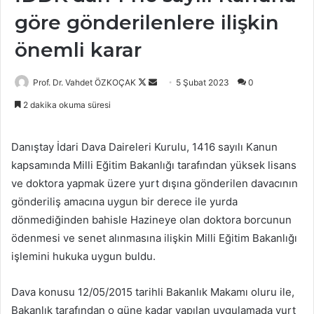
göre gönderilenlere ilişkin
önemli karar
Follow
Bir
Prof. Dr. Vahdet ÖZKOÇAK
5 Şubat 2023
0
on
e-
2 dakika okuma süresi
X
posta
göndermek
Danıştay İdari Dava Daireleri Kurulu, 1416 sayılı Kanun
kapsamında Milli Eğitim Bakanlığı tarafından yüksek lisans
ve doktora yapmak üzere yurt dışına gönderilen davacının
gönderiliş amacına uygun bir derece ile yurda
dönmediğinden bahisle Hazineye olan doktora borcunun
ödenmesi ve senet alınmasına ilişkin Milli Eğitim Bakanlığı
işlemini hukuka uygun buldu.
Dava konusu 12/05/2015 tarihli Bakanlık Makamı oluru ile,
Bakanlık tarafından o güne kadar yapılan uygulamada yurt