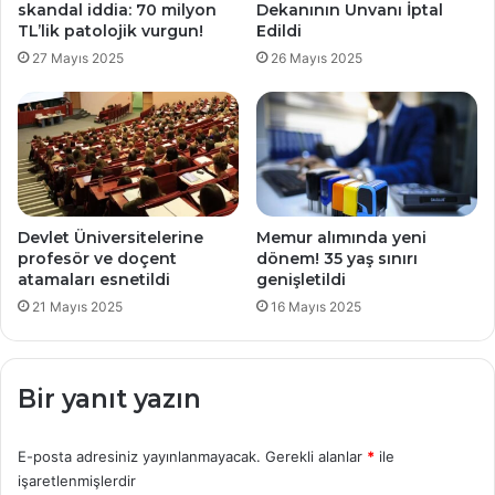
skandal iddia: 70 milyon
Dekanının Unvanı İptal
TL’lik patolojik vurgun!
Edildi
YÖK
) Başkanı Erol Özvar'dan
yüz yüze eğitim
açıklaması: Hazırlıklar
tamamlandı
27 Mayıs 2025
26 Mayıs 2025
Devlet Üniversitelerine
Memur alımında yeni
profesör ve doçent
dönem! 35 yaş sınırı
atamaları esnetildi
genişletildi
21 Mayıs 2025
16 Mayıs 2025
Bir yanıt yazın
E-posta adresiniz yayınlanmayacak.
Gerekli alanlar
*
ile
işaretlenmişlerdir