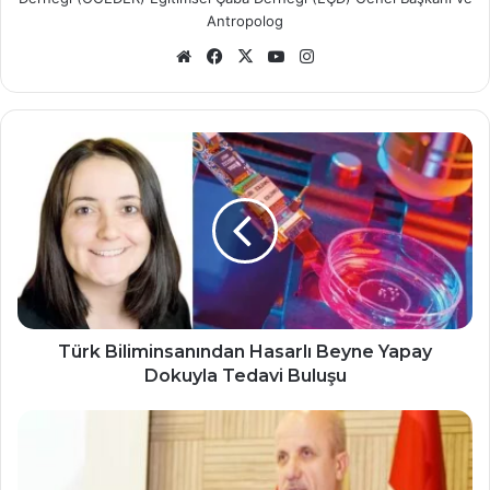
Antropolog
Web
Facebook
X
YouTube
Instagram
sitesi
Türk
Biliminsanından
Hasarlı
Beyne
Yapay
Dokuyla
Tedavi
Buluşu
Türk Biliminsanından Hasarlı Beyne Yapay
Dokuyla Tedavi Buluşu