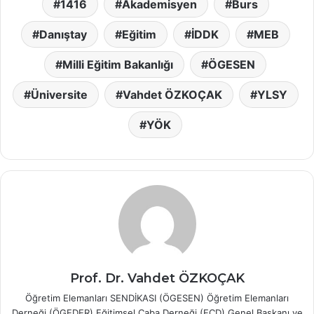
1416
Akademisyen
Burs
Danıştay
Eğitim
İDDK
MEB
Milli Eğitim Bakanlığı
ÖGESEN
Üniversite
Vahdet ÖZKOÇAK
YLSY
YÖK
Prof. Dr. Vahdet ÖZKOÇAK
Öğretim Elemanları SENDİKASI (ÖGESEN) Öğretim Elemanları
Derneği (ÖGEDER) Eğitimsel Çaba Derneği (EÇD) Genel Başkanı ve