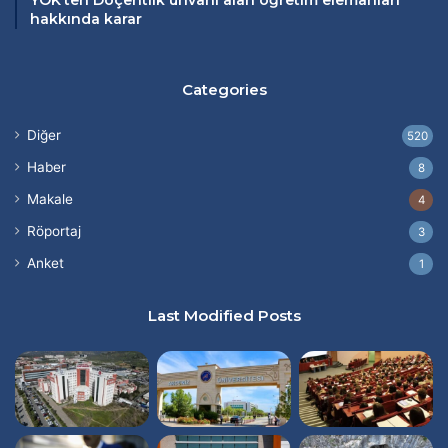
YÖK’ten Doçentlik ünvanı alan öğretim elemanları
hakkında karar
Categories
Diğer
520
Haber
8
Makale
4
Röportaj
3
Anket
1
Last Modified Posts