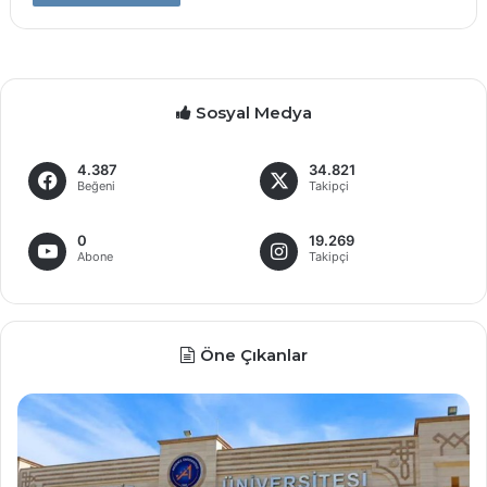
Sosyal Medya
4.387
34.821
Beğeni
Takipçi
0
19.269
Abone
Takipçi
Öne Çıkanlar
D
M
e
e
v
m
l
u