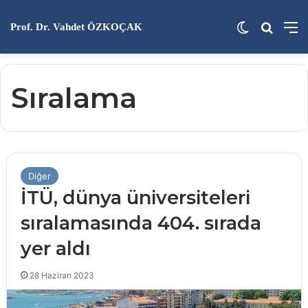
Dış görünü
Arama 
M
Prof. Dr. Vahdet ÖZKOÇAK
Sıralama
Diğer
İTÜ, dünya üniversiteleri
sıralamasında 404. sırada
yer aldı
28 Haziran 2023