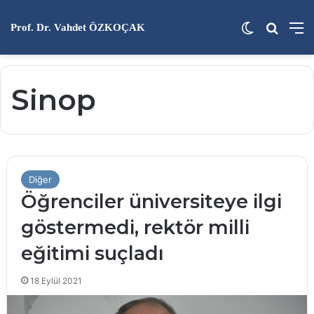
Dış görünü
Arama 
M
Prof. Dr. Vahdet ÖZKOÇAK
Sinop
Diğer
Öğrenciler üniversiteye ilgi
göstermedi, rektör milli
eğitimi suçladı
18 Eylül 2021