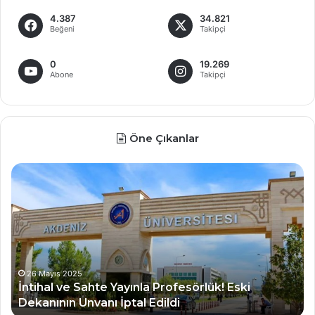
4.387
34.821
Beğeni
Takipçi
0
19.269
Abone
Takipçi
Öne Çıkanlar
İ
D
n
e
t
v
i
l
h
e
a
t
l
Ü
v
n
26 Mayıs 2025
İntihal ve Sahte Yayınla Profesörlük! Eski
e
i
Dekanının Unvanı İptal Edildi
S
v