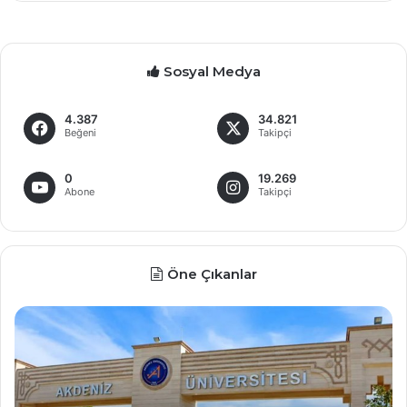
Sosyal Medya
4.387
34.821
Beğeni
Takipçi
0
19.269
Abone
Takipçi
Öne Çıkanlar
İ
D
n
e
t
v
i
l
h
e