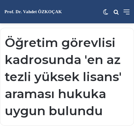
Dış görünü
Arama 
M
Prof. Dr. Vahdet ÖZKOÇAK
Öğretim görevlisi
kadrosunda 'en az
tezli yüksek lisans'
araması hukuka
uygun bulundu