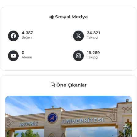
Sosyal Medya
4.387
34.821
Beğeni
Takipçi
0
19.269
Abone
Takipçi
Öne Çıkanlar
İ
D
n
e
t
v
i
l
h
e
a
t