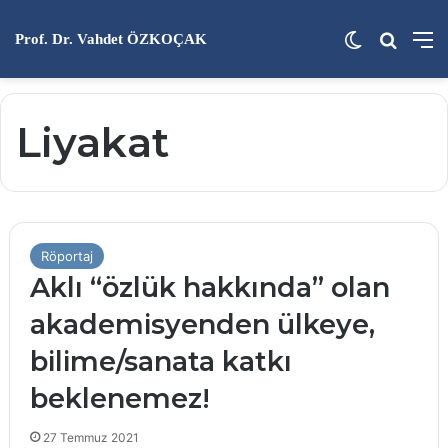
Dış görünü
Arama 
M
Prof. Dr. Vahdet ÖZKOÇAK
Liyakat
Röportaj
Aklı “özlük hakkında” olan
akademisyenden ülkeye,
bilime/sanata katkı
beklenemez!
27 Temmuz 2021