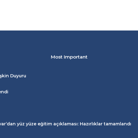
Most Important
işkin Duyuru
endi
zvar’dan
yüz yüze eğitim
açıklaması: Hazırlıklar tamamlandı