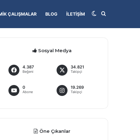
Dış görünümü deği
Arama yap...
IK ÇALIŞMALAR
BLOG
İLETIŞIM
Sosyal Medya
4.387
34.821
Beğeni
Takipçi
0
19.269
Abone
Takipçi
Öne Çıkanlar