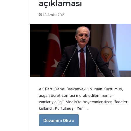
açıklaması
Y
Ö
18 Aralık 2021
K
’
t
e
17 Nisan 2025
n
YÖK’ten bazı
b
üniversitele
a
yaptırım!
z
ı
v
a
k
AK Parti Genel Başkanvekili Numan Kurtulmuş,
ı
asgari ücret sonrası merak edilen memur
f
zamlarıyla ilgili Meclis’te heyecanlandıran ifadeler
ü
kullandı. Kurtulmuş, ‘Yeni…
n
i
Devamını Oku »
v
e