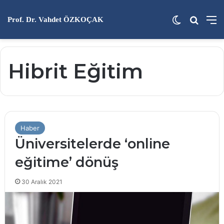
Dış görünü
Arama 
M
Prof. Dr. Vahdet ÖZKOÇAK
Hibrit Eğitim
Haber
Üniversitelerde ‘online
eğitime’ dönüş
30 Aralık 2021