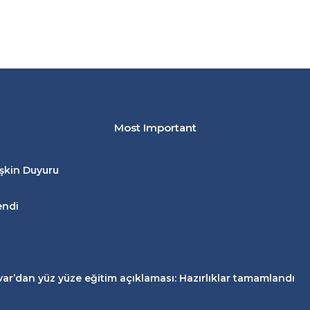
Most Important
işkin Duyuru
endi
zvar’dan
yüz yüze eğitim
açıklaması: Hazırlıklar tamamlandı