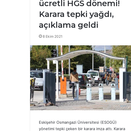
ücretli HGS dönemi!
Y
Ö
Karara tepki yağdı,
K
açıklama geldi
’
t
e
8 Ekim 2021
17 Nisan 2025
n
YÖK’ten bazı
b
üniversitele
a
yaptırım!
z
ı
v
a
k
ı
f
ü
n
i
v
Eskişehir Osmangazi Üniversitesi (ESOGÜ)
e
yönetimi tepki çeken bir karara imza attı. Karara