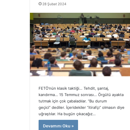
28 Şubat 2024
Y
A
Ö
y
K
d
’
ı
t
n
27 Mayıs 2025
e
A
Aydın Adna
17 Nisan 2025
n
d
YÖK’ten bazı vakıf
Üniversitesi
b
n
üniversitelerine önemli
skandal iddi
a
a
yaptırım!
TL’lik patolo
z
n
ı
M
v
e
a
n
k
d
FETÖ’nün klasik taktiği… Tehdit, şantaj,
ı
e
kandırma… 15 Temmuz sonrası… Örgütü ayakta
f
r
tutmak için çok çabaladılar. “Bu durum
ü
e
geçici” dediler. İçeridekiler “itirafçı” olmasın diye
n
s
uğraştılar. Ha bugün çıkacağız…
i
Ü
v
n
Devamını Oku »
e
i