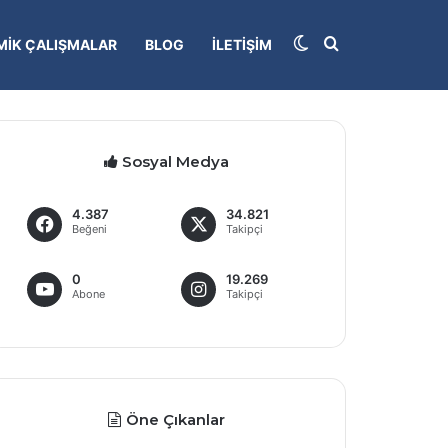
Dış görünümü deği
Arama yap...
IK ÇALIŞMALAR
BLOG
İLETIŞIM
Sosyal Medya
4.387
34.821
Beğeni
Takipçi
0
19.269
Abone
Takipçi
Öne Çıkanlar