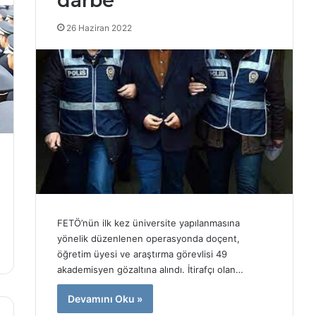
darbe
26 Haziran 2022
FETÖ’nün ilk kez üniversite yapılanmasına
yönelik düzenlenen operasyonda doçent,
öğretim üyesi ve araştırma görevlisi 49
akademisyen gözaltına alındı. İtirafçı olan…
Devamını Oku »