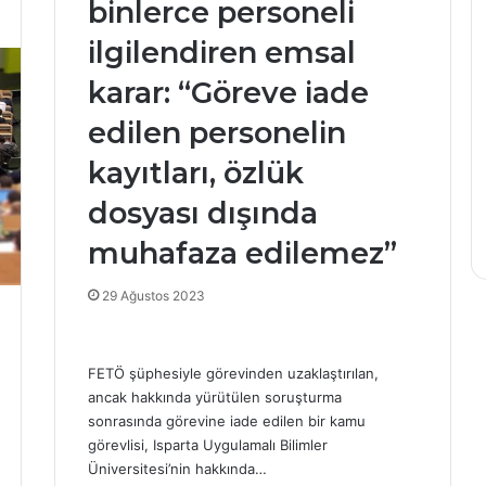
binlerce personeli
İ
n
ilgilendiren emsal
t
karar: “Göreve iade
i
h
edilen personelin
a
n Menderes
26 Mayıs 2025
l
 hakkında
kayıtları, özlük
İntihal ve Sahte Yayınla
v
a: 70 milyon
Profesörlük! Eski Dekanının
e
dosyası dışında
jik vurgun!
Unvanı İptal Edildi
S
muhafaza edilemez”
a
h
t
29 Ağustos 2023
e
Y
a
FETÖ şüphesiyle görevinden uzaklaştırılan,
y
ancak hakkında yürütülen soruşturma
ı
sonrasında görevine iade edilen bir kamu
n
görevlisi, Isparta Uygulamalı Bilimler
l
Üniversitesi’nin hakkında…
a