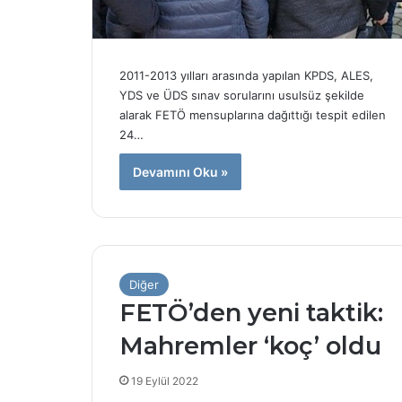
ı
d
r
a
ı
l
m
i
2011-2013 yılları arasında yapılan KPDS, ALES,
!
d
YDS ve ÜDS sınav sorularını usulsüz şekilde
d
alarak FETÖ mensuplarına dağıttığı tespit edilen
i
24…
a
:
Devamını Oku »
7
0
m
i
l
y
Diğer
o
n
FETÖ’den yeni taktik:
T
Mahremler ‘koç’ oldu
L
’
l
19 Eylül 2022
i