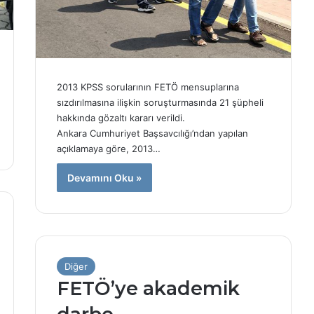
ı
n
ı
n
U
n
2013 KPSS sorularının FETÖ mensuplarına
v
sızdırılmasına ilişkin soruşturmasında 21 şüpheli
a
hakkında gözaltı kararı verildi.
n
Ankara Cumhuriyet Başsavcılığı’ndan yapılan
ı
açıklamaya göre, 2013…
İ
p
Devamını Oku »
t
a
l
E
d
i
Diğer
l
d
FETÖ’ye akademik
i