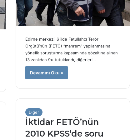
Edirne merkezli 6 ilde Fetullahçı Terör
Örgütü’nün (FETÖ) “mahrem” yapılanmasına
yönelik soruşturma kapsamında gözaltına alınan
13 zanlıdan 9’u tutuklandı, diğerleri…
Devamını Oku »
Diğer
İktidar FETÖ’nün
2010 KPSS’de soru