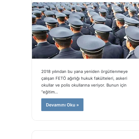
k
p
a
t
o
l
o
j
i
k
v
2018 yılından bu yana yeniden örgütlenmeye
u
çalışan FETÖ ağırlığı hukuk fakülteleri, askeri
r
okullar ve polis okullarına veriyor. Bunun için
g
“eğitim…
u
n
Devamını Oku »
!