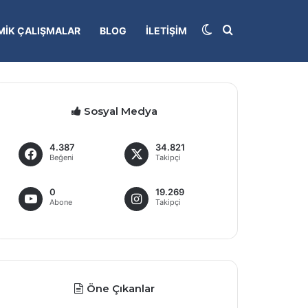
Dış görünümü deği
Arama yap...
IK ÇALIŞMALAR
BLOG
İLETIŞIM
Sosyal Medya
4.387
34.821
Beğeni
Takipçi
0
19.269
Abone
Takipçi
Öne Çıkanlar