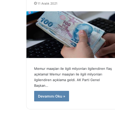
11 Aralık 2021
Y
Ö
K
’
t
e
17 Nisan 2025
n
YÖK’ten bazı
b
üniversitele
a
yaptırım!
z
ı
v
Memur maaşları ile ilgili milyonları ilgilendiren flaş
a
açıklama! Memur maaşları ile ilgili milyonları
k
ilgilendiren açıklama geldi. AK Parti Genel
ı
f
Başkan…
ü
Devamını Oku »
n
i
v
e