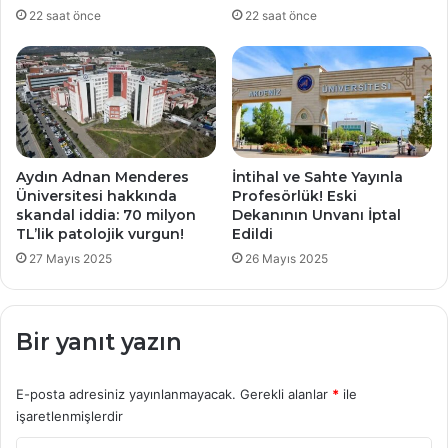
22 saat önce
22 saat önce
Aydın Adnan Menderes
İntihal ve Sahte Yayınla
Üniversitesi hakkında
Profesörlük! Eski
skandal iddia: 70 milyon
Dekanının Unvanı İptal
TL’lik patolojik vurgun!
Edildi
27 Mayıs 2025
26 Mayıs 2025
Bir yanıt yazın
E-posta adresiniz yayınlanmayacak.
Gerekli alanlar
*
ile
işaretlenmişlerdir