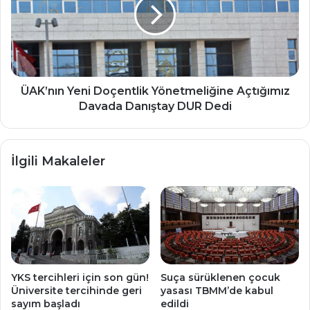
Yönetmeliğine
Açtığımız
Davada
Danıştay
DUR
Dedi
ÜAK’nın Yeni Doçentlik Yönetmeliğine Açtığımız
Davada Danıştay DUR Dedi
İlgili Makaleler
YKS tercihleri için son gün!
Suça sürüklenen çocuk
Üniversite tercihinde geri
yasası TBMM’de kabul
sayım başladı
edildi