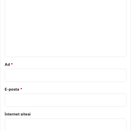
Y
o
r
u
m
*
Ad
*
E-posta
*
İnternet sitesi