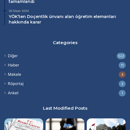
tamamlandı
26 Nisan 2024
YÖK’ten Doçentlik ünvanı alan öğretim elemanları
hakkında karar
Categories
Diğer
522
Haber
11
Makale
4
Röportaj
3
Anket
1
Last Modified Posts