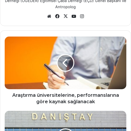
Derneği (ÖGEDER) Eğitimsel Çaba Derneği (EÇD) Genel Başkanı ve
Antropolog
Web
Facebook
X
YouTube
Instagram
sitesi
Araştırma
üniversitelerine,
performanslarına
göre
kaynak
sağlanacak
Araştırma üniversitelerine, performanslarına
göre kaynak sağlanacak
ÜAK’nın
Yeni
Doçentlik