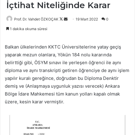
İçtihat Niteliğinde Karar
Follow
Bir
Prof. Dr. Vahdet ÖZKOÇAK
19 Mart 2022
0
on
e-
1 dakika okuma süresi
X
posta
göndermek
Balkan ülkelerinden KKTC Üniversitelerine yatay geçiş
yaparak mezun olanlara, Yökün 184 nolu kararında
belirttiği gibi, ÖSYM sınavı ile yerleşen öğrenci ile aynı
diploma ve aynı transkripti getiren öğrenciye de aynı işlem
yapılır kuralı gereğince, doğrudan bu Diploma Denktir
demiş ve (Anlaşmaya uygunluk yazısı verecek) Ankara
Bölge İdare Mahkemesi tüm kanun yolları kapalı olmak
üzere, kesin karar vermiştir.