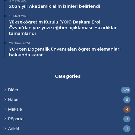
3 Mayıs 2024
2024 yılı Akademik alım izinleri belirlendi
13 Mart 2023
Yükseköğretim Kurulu (
YÖK
) Başkanı Erol
Özvar’dan
yüz yüze eğitim
açıklaması: Hazırlıklar
tamamlandı
26 Nisan 2024
YÖK’ten Doçentlik ünvanı alan öğretim elemanları
hakkında karar
Categories
Diğer
520
Haber
8
Makale
4
Röportaj
3
Anket
1