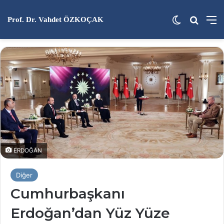
Dış görünü
Arama 
M
Prof. Dr. Vahdet ÖZKOÇAK
ERDOĞAN
Diğer
Cumhurbaşkanı
Erdoğan’dan Yüz Yüze