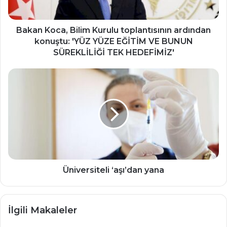
'YÜZ
YÜZE
EĞİTİM
Bakan Koca, Bilim Kurulu toplantısının ardından
VE
konuştu: 'YÜZ YÜZE EĞİTİM VE BUNUN
BUNUN
SÜREKLİLİĞİ TEK HEDEFİMİZ'
SÜREKLİLİĞİ
TEK
Üniversiteli
HEDEFİMİZ'
‘aşı’dan
yana
Üniversiteli ‘aşı’dan yana
İlgili Makaleler