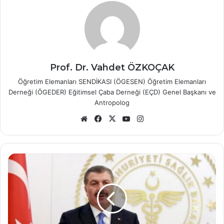
Prof. Dr. Vahdet ÖZKOÇAK
Öğretim Elemanları SENDİKASI (ÖGESEN) Öğretim Elemanları
Derneği (ÖGEDER) Eğitimsel Çaba Derneği (EÇD) Genel Başkanı ve
Antropolog
Web
Facebook
X
YouTube
Instagram
sitesi
Bakan
Koca,
Bilim
Kurulu
toplantısının
ardından
konuştu: