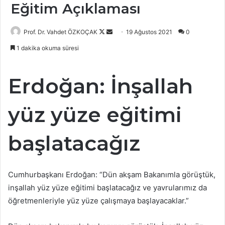
Eğitim Açıklaması
Follow
Bir
Prof. Dr. Vahdet ÖZKOÇAK
19 Ağustos 2021
0
on
e-
1 dakika okuma süresi
X
posta
göndermek
Erdoğan: İnşallah
yüz yüze eğitimi
başlatacağız
Cumhurbaşkanı Erdoğan: “Dün akşam Bakanımla görüştük,
inşallah yüz yüze eğitimi başlatacağız ve yavrularımız da
öğretmenleriyle yüz yüze çalışmaya başlayacaklar.”