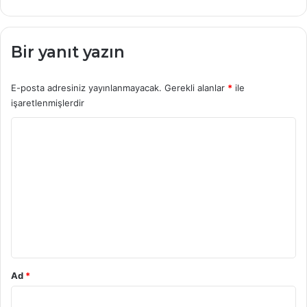
Bir yanıt yazın
E-posta adresiniz yayınlanmayacak.
Gerekli alanlar
*
ile
işaretlenmişlerdir
Y
o
r
u
m
*
Ad
*