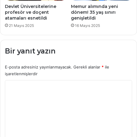
Devlet Üniversitelerine
Memur alımında yeni
profesör ve doçent
dönem! 35 yaş sınırı
atamaları esnetildi
genişletildi
21 Mayıs 2025
16 Mayıs 2025
Bir yanıt yazın
E-posta adresiniz yayınlanmayacak.
Gerekli alanlar
*
ile
işaretlenmişlerdir
Y
o
r
u
m
*