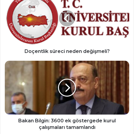
süreci
neden
değişmeli?
Doçentlik süreci neden değişmeli?
Bakan
Bilgin:
3600
ek
göstergede
kurul
çalışmaları
tamamlandı
Bakan Bilgin: 3600 ek göstergede kurul
çalışmaları tamamlandı