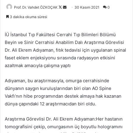
Follow
Bir
Prof. Dr. Vahdet ÖZKOÇAK
30 Kasım 2021
0
on
e-
3 dakika okuma süresi
X
posta
göndermek
İÜ İstanbul Tıp Fakültesi Cerrahi Tıp Bilimleri Bölümü
Beyin ve Sinir Cerrahisi Anabilim Dalı Araştırma Görevlisi
Dr. Ali Ekrem Adıyaman, fıtık tedavisi için uygulanan spinal
faset eklem enjeksiyonu sırasında radyasyon etkisini
azaltmak amacıyla çalışma yaptı
Adıyaman, bu araştırmasıyla, omurga cerrahisinde
dünyanın saygın kuruluşlarından biri olan AO Spine
Vakfı’nın hibe programından destek almaya hak kazanan
dünya çapındaki 12 araştırmacıdan biri oldu.
Araştırma Görevlisi Dr. Ali Ekrem Adıyaman:Her hastanın
tomografisini çekip, omurgasının üç boyutlu hologramını