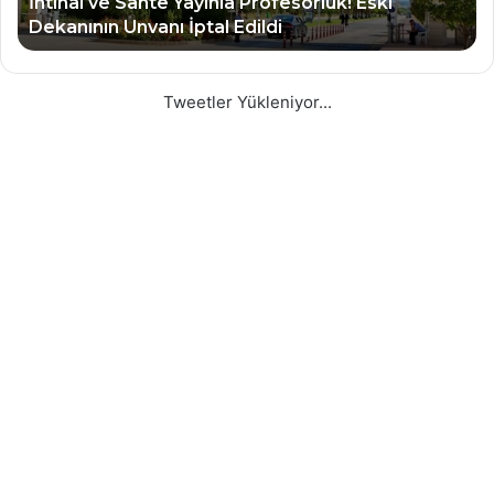
Devlet Üniversitelerine profesör ve doçent
atamaları esnetildi
Tweetler Yükleniyor...