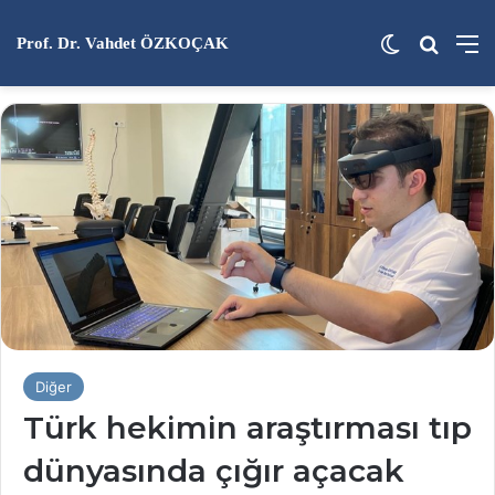
Dış görünü
Arama 
M
Prof. Dr. Vahdet ÖZKOÇAK
Diğer
Türk hekimin araştırması tıp
dünyasında çığır açacak