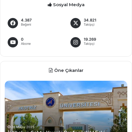
Sosyal Medya
4.387
34.821
Beğeni
Takipçi
0
19.269
Abone
Takipçi
Öne Çıkanlar
Devlet
M
Üniversitelerine
al
profesör
ye
ve
dö
doçent
35
atamaları
ya
esnetildi
sın
gen
21 Mayıs 2025