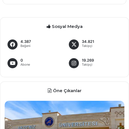
Sosyal Medya
4.387
34.821
Beğeni
Takipçi
0
19.269
Abone
Takipçi
Öne Çıkanlar
İ
D
n
e
t
v
i
l
h
e