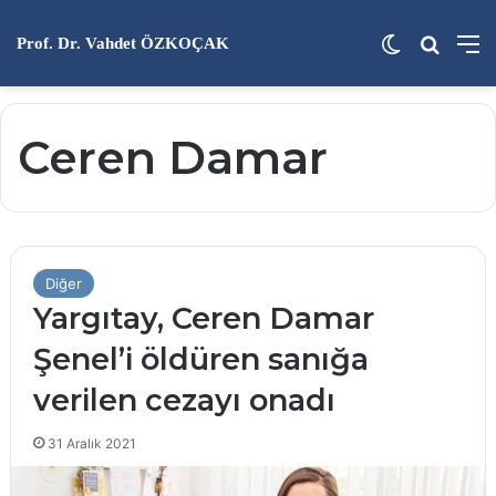
Dış görünü
Arama 
M
Prof. Dr. Vahdet ÖZKOÇAK
Ceren Damar
Diğer
Yargıtay, Ceren Damar
Şenel’i öldüren sanığa
verilen cezayı onadı
31 Aralık 2021