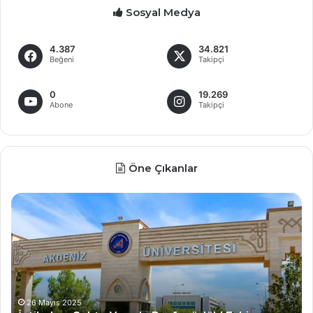
Sosyal Medya
4.387
34.821
Beğeni
Takipçi
0
19.269
Abone
Takipçi
Öne Çıkanlar
İ
D
n
e
t
v
i
l
h
e
a
t
l
Ü
v
n
26 Mayıs 2025